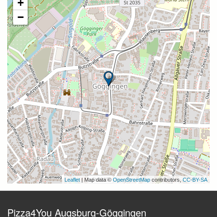
+
−
Leaflet
| Map data ©
OpenStreetMap
contributors,
CC-BY-SA
Pizza4You Augsburg-Göggingen